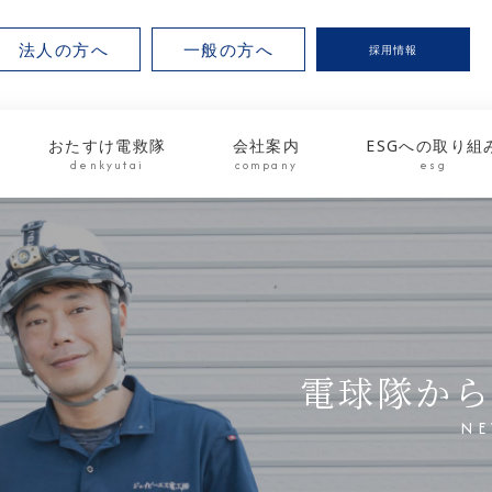
法人の方へ
一般の方へ
採用情報
おたすけ電救隊
会社案内
ESGへの取り組
denkyutai
company
esg
電球隊から
NE