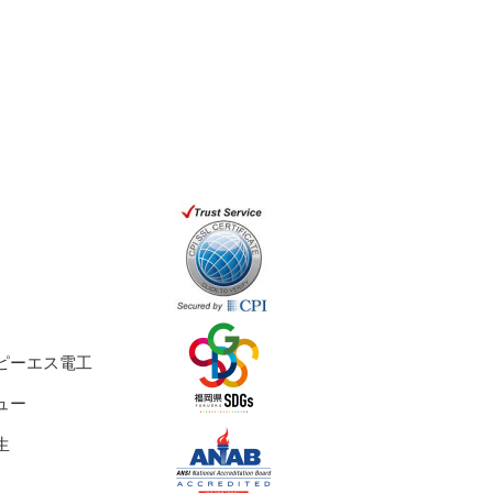
ピーエス電工
ュー
生