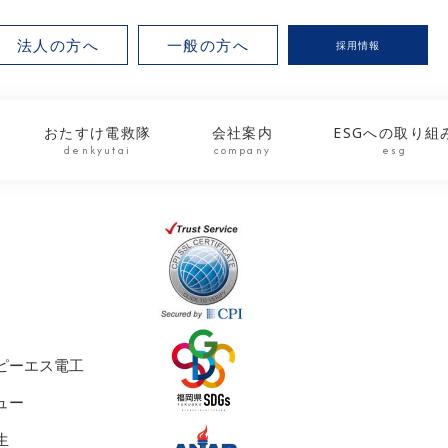
法人の方へ
一般の方へ
採用情報
おたすけ電救隊
会社案内
ESGへの取り組
denkyutai
company
esg
ピーエス電工
ュー
生